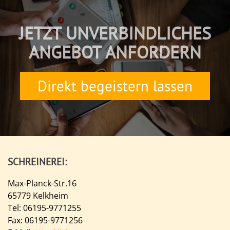
JETZT UNVERBINDLICHES
ANGEBOT ANFORDERN
Direkt begeistern lassen
SCHREINEREI:
Max-Planck-Str.16
65779 Kelkheim
Tel: 06195-9771255
Fax: 06195-9771256