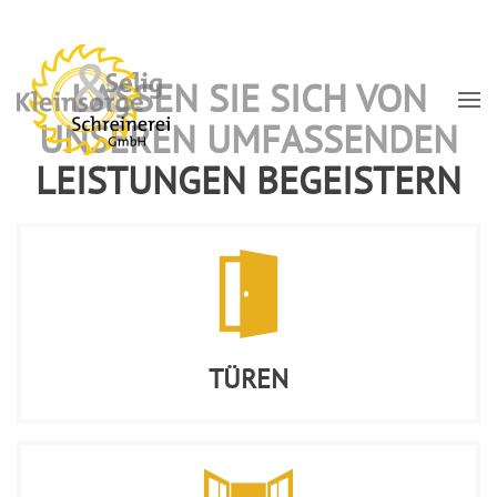
Zum
LASSEN SIE SICH VON
Hauptinhalt
UNSEREN UMFASSENDEN
springen
LEISTUNGEN BEGEISTERN
TÜREN